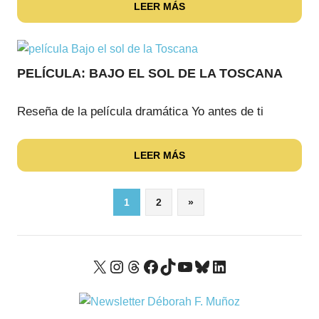
LEER MÁS
PELÍCULA: BAJO EL SOL DE LA TOSCANA
Reseña de la película dramática Yo antes de ti
LEER MÁS
Paginación
Entradas
1
2
»
siguientes
de
entradas
X
Instagram
Threads
Facebook
TikTok
YouTube
Bluesky
LinkedIn