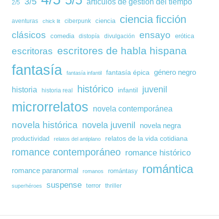
3/5
artículos de gestión del tiempo
2/5
ciencia ficción
ciencia
aventuras
ciberpunk
chick lit
clásicos
ensayo
comedia
erótica
distopía
divulgación
escritores de habla hispana
escritoras
fantasía
género negro
fantasía épica
fantasía infantil
histórico
juvenil
historia
infantil
historia real
microrrelatos
novela contemporánea
novela histórica
novela juvenil
novela negra
relatos de la vida cotidiana
productividad
relatos del antiplano
romance contemporáneo
romance histórico
romántica
romance paranormal
romántasy
romanos
suspense
terror
thriller
superhéroes