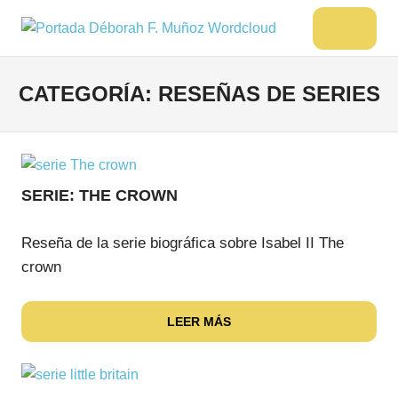
Saltar
al
DÉBORAH
Menu
Escritora
contenido
🌟
F.
Libros,
CATEGORÍA:
RESEÑAS DE SERIES
MUÑOZ
cultura,
viajes
y
más
SERIE: THE CROWN
Reseña de la serie biográfica sobre Isabel II The
crown
LEER MÁS