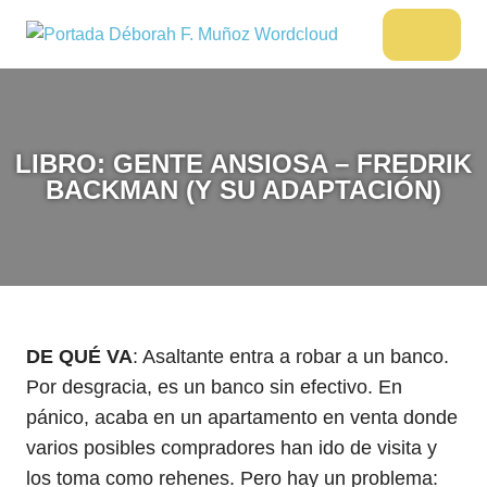
Saltar
al
DÉBORAH
Menu
Escritora
contenido
🌟
F.
Libros,
MUÑOZ
cultura,
viajes
LIBRO: GENTE ANSIOSA – FREDRIK
y
BACKMAN (Y SU ADAPTACIÓN)
más
DE QUÉ VA
: Asaltante entra a robar a un banco.
Por desgracia, es un banco sin efectivo. En
pánico, acaba en un apartamento en venta donde
varios posibles compradores han ido de visita y
los toma como rehenes. Pero hay un problema: