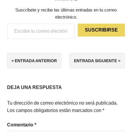
Suscríbete y recibe las últimas entradas en tu correo
electrónico.
Escribe tu correo electrónico…
SUSCRIBIRSE
ETIQUETAS
Navegación
ENTRADA ANTERIOR
ENTRADA SIGUIENTE
5/5
de
COMEDIA
entradas
DEJA UNA RESPUESTA
Tu dirección de correo electrónico no será publicada.
Los campos obligatorios están marcados con
*
Comentario
*