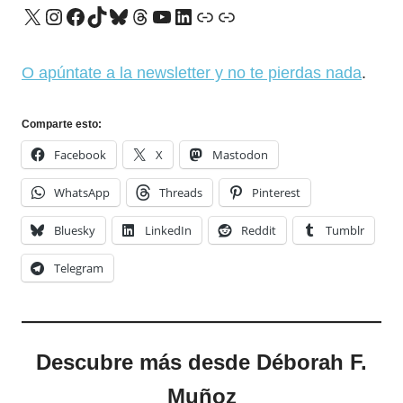
X
Instagram
Facebook
TikTok
Bluesky
Threads
YouTube
LinkedIn
Enlace
Enlace
O apúntate a la newsletter y no te pierdas nada
.
Comparte esto:
Facebook
X
Mastodon
WhatsApp
Threads
Pinterest
Bluesky
LinkedIn
Reddit
Tumblr
Telegram
Descubre más desde Déborah F.
Muñoz