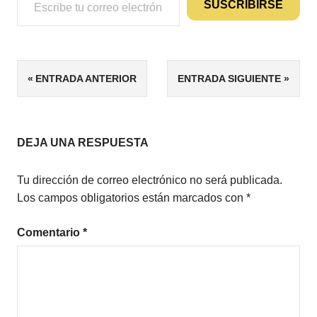
SUSCRIBIRSE
ETIQUETAS
Navegación
ENTRADA ANTERIOR
ENTRADA SIGUIENTE
CUENTOS
de
CUENTOS
CON
entradas
VALORES
DEJA UNA RESPUESTA
CUENTOS
PARA
Tu dirección de correo electrónico no será publicada.
NIÑOS DE
Los campos obligatorios están marcados con
*
6 AÑOS
FANTASÍA
Comentario
*
UNICORNIOS