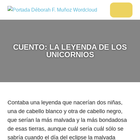
Saltar
al
DÉBORAH
Menu
Escritora
contenido
🌟
F.
Libros,
MUÑOZ
cultura,
viajes
CUENTO: LA LEYENDA DE LOS
y
UNICORNIOS
más
Contaba una leyenda que nacerían dos niñas,
una de cabello blanco y otra de cabello negro,
que serían la más malvada y la más bondadosa
de esas tierras, aunque cuál sería cuál sólo se
sabría cuando el día del eclipse la malvada