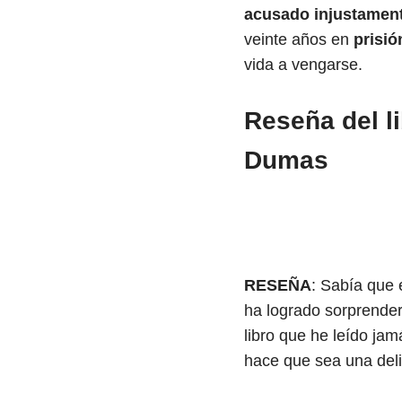
acusado injustamen
veinte años en
prisió
vida a vengarse.
Reseña del l
Dumas
RESEÑA
: Sabía que e
ha logrado sorprender
libro que he leído ja
hace que sea una delic