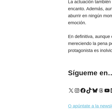
La actuación también 
encanto. Además, aunq
aburrir en ningún mo
emoción.
En definitiva, aunque 
mereciendo la pena por
protagonista es inolvi
Sígueme en
X
Instagram
Facebook
TikTok
Bluesk
Thre
Yo
O apúntate a la newsl