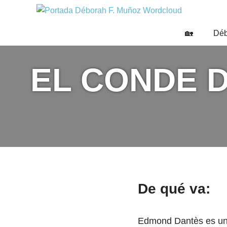
Saltar
DÉBO
al
Escritora
🌟
contenido
F.
🏡
Déb
Libros,
MUÑO
cultura,
viajes
EL CONDE D
y
más
De qué va:
Edmond Dantès es un j