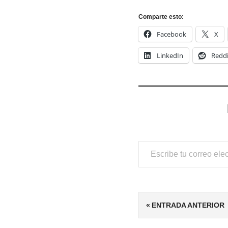
Comparte esto:
Facebook
X
LinkedIn
Reddi
Escribe tu correo electrónico…
ETIQUETAS
Navegación
ENTRADA ANTERIOR
5/5
de
CLÁSICOS