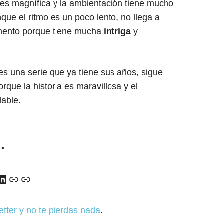
es magnífica y la ambientación tiene mucho
ue el ritmo es un poco lento, no llega a
mento porque tiene mucha
intriga
y
es una serie que ya tiene sus años, sigue
que la historia es maravillosa y el
dable.
…
y
ads
uTube
LinkedIn
Enlace
Enlace
etter y no te pierdas nada
.