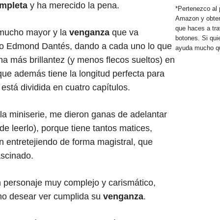
ompleta
y ha merecido la pena.
*Pertenezco al 
Amazon y obten
que haces a tra
s mucho mayor y la
venganza
que va
botones. Si qui
o Edmond Dantés, dando a cada uno lo que
ayuda mucho qu
a más brillantez (y menos flecos sueltos) en
que además tiene la longitud perfecta para
 está dividida en cuatro capítulos.
 la miniserie, me dieron ganas de adelantar
 de leerlo), porque tiene tantos matices,
n entretejiendo de forma magistral, que
scinado.
personaje muy complejo y carismático,
 no desear ver cumplida su
venganza
.