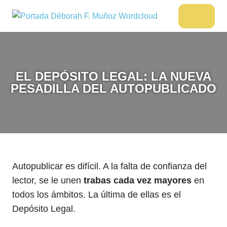
Saltar
al
DÉBORAH
Menu
Escritora
contenido
🌟
F.
Libros,
MUÑOZ
cultura,
viajes
EL DEPÓSITO LEGAL: LA NUEVA
y
PESADILLA DEL AUTOPUBLICADO
más
Autopublicar es difícil. A la falta de confianza del
lector, se le unen
trabas cada vez mayores
en
todos los ámbitos. La última de ellas es el
Depósito Legal.