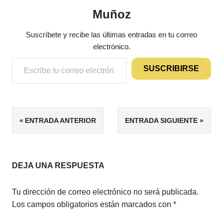
Muñoz
Suscríbete y recibe las últimas entradas en tu correo
electrónico.
Escribe tu correo electrónico…
SUSCRIBIRSE
ETIQUETAS
Navegación
ENTRADA ANTERIOR
ENTRADA SIGUIENTE
AUTOPUBLICACIÓN
de
DEPÓSITO
LEGAL
entradas
DEJA UNA RESPUESTA
Tu dirección de correo electrónico no será publicada.
Los campos obligatorios están marcados con
*