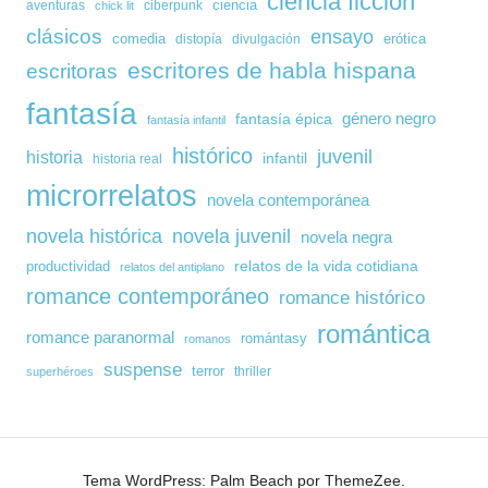
ciencia ficción
ciencia
aventuras
ciberpunk
chick lit
clásicos
ensayo
comedia
erótica
distopía
divulgación
escritores de habla hispana
escritoras
fantasía
género negro
fantasía épica
fantasía infantil
histórico
juvenil
historia
infantil
historia real
microrrelatos
novela contemporánea
novela histórica
novela juvenil
novela negra
relatos de la vida cotidiana
productividad
relatos del antiplano
romance contemporáneo
romance histórico
romántica
romance paranormal
romántasy
romanos
suspense
terror
thriller
superhéroes
Tema WordPress: Palm Beach por ThemeZee.