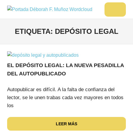
Saltar
al
DÉBORAH
Menu
Escritora
contenido
🌟
F.
Libros,
ETIQUETA:
DEPÓSITO LEGAL
MUÑOZ
cultura,
viajes
y
más
EL DEPÓSITO LEGAL: LA NUEVA PESADILLA
DEL AUTOPUBLICADO
Autopublicar es difícil. A la falta de confianza del
lector, se le unen trabas cada vez mayores en todos
los
LEER MÁS