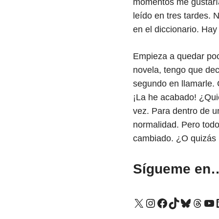
momentos me gustaría
leído en tres tardes.
en el diccionario. Ha
Empieza a quedar poco
novela, tengo que dec
segundo en llamarle. 
¡La he acabado! ¿Quié
vez. Para dentro de u
normalidad. Pero todo
cambiado. ¿O quizás 
Sígueme en
X
Instagram
Facebook
TikTok
Bluesk
Thre
Yo