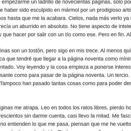
e empezarme un ladrillo de novecientas páginas, sólo p
e haber sido esculpido en mármol por un prodigioso arti
nos hasta que me la acabara. Cielos, nada más verlo ya
ecía un aburrido en absoluto. No tiene aspecto de intele
que hacer por salir con un tío como ese. Pero en fin. Al
inas son un tostón, pero sigo en mis trece. Al menos qu
lica que tendré que llegar a la página noventa como míni
tentado. Voy leyendo y la cosa empieza a ponerse interes
esante como para pasar de la página noventa. Un tercio.
o. Tampoco han pasado tantas cosas como para poder dem
áginas me atrapa. Leo en todos los ratos libres, pierdo 
escientos sin darme cuenta, casi llevo la mitad. Me fasc
no entienden lo que me pasa, piensan que me he vuelto