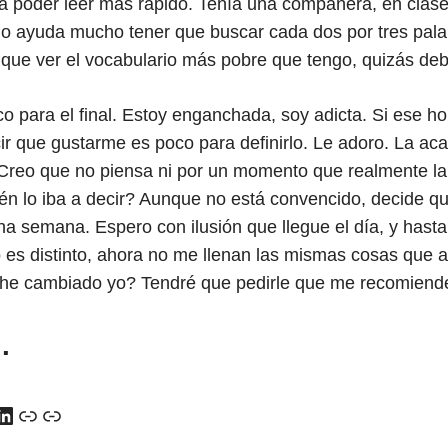
 poder leer más rápido. Tenía una compañera, en clase,
 No ayuda mucho tener que buscar cada dos por tres pal
y que ver el vocabulario más pobre que tengo, quizás deb
 para el final. Estoy enganchada, soy adicta. Si ese 
ir que gustarme es poco para definirlo. Le adoro. La ac
Creo que no piensa ni por un momento que realmente la
n lo iba a decir? Aunque no está convencido, decide q
na semana. Espero con ilusión que llegue el día, y hasta
 es distinto, ahora no me llenan las mismas cosas que 
he cambiado yo? Tendré que pedirle que me recomiende
…
y
ads
uTube
LinkedIn
Enlace
Enlace