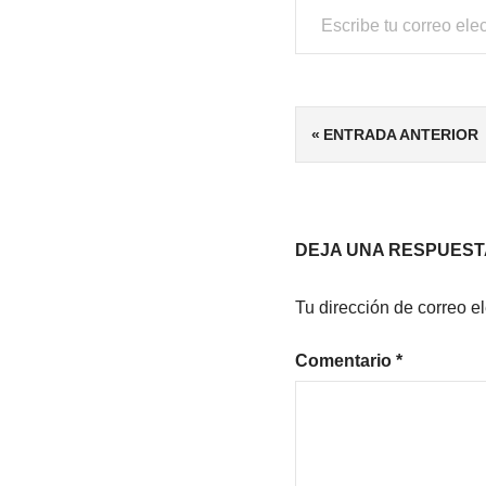
ETIQUETAS
Navegación
ENTRADA ANTERIOR
ADICCIÓN
A LA
de
LECTURA
entradas
METALITERATURA
DEJA UNA RESPUEST
RELATOS
METALITERARIOS
Tu dirección de correo e
Comentario
*