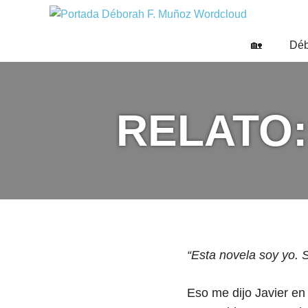
Saltar
DÉBO
al
Escritora
🌟
contenido
F.
🏡
Déb
Libros,
MUÑO
cultura,
viajes
y
RELATO:
más
“Esta novela soy yo. S
Eso me dijo Javier en