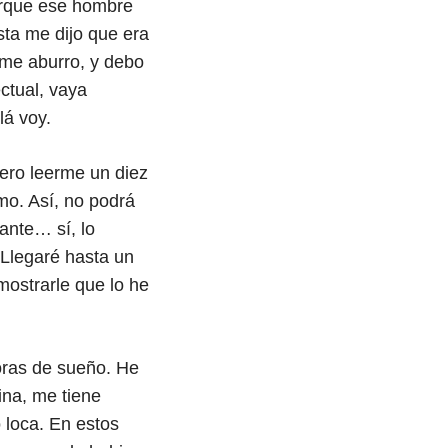
orque ese hombre
sta me dijo que era
 me aburro, y debo
ctual, vaya
lá voy.
iero leerme un diez
mo. Así, no podrá
ante… sí, lo
 Llegaré hasta un
ostrarle que lo he
horas de sueño. He
ina, me tiene
 loca. En estos