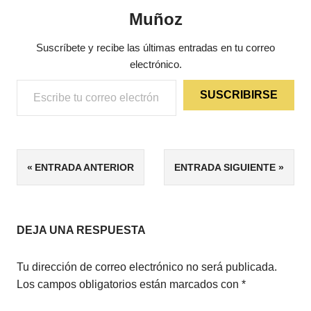
Muñoz
Suscríbete y recibe las últimas entradas en tu correo
electrónico.
Escribe tu correo electrónico…
SUSCRIBIRSE
ETIQUETAS
Navegación
ENTRADA ANTERIOR
ENTRADA SIGUIENTE
5/5
de
CIENCIA
FICCIÓN
entradas
DEJA UNA RESPUESTA
Tu dirección de correo electrónico no será publicada.
Los campos obligatorios están marcados con
*