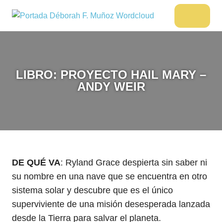
Saltar
al
DÉBORAH
Menu
Escritora
contenido
🌟
F.
Libros,
MUÑOZ
cultura,
viajes
LIBRO: PROYECTO HAIL MARY –
y
ANDY WEIR
más
DE QUÉ VA
: Ryland Grace despierta sin saber ni
su nombre en una nave que se encuentra en otro
sistema solar y descubre que es el único
superviviente de una misión desesperada lanzada
desde la Tierra para salvar el planeta.