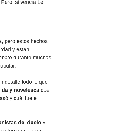
. Pero, si vencía Le
la, pero estos hechos
erdad y están
debate durante muchas
opular.
 detalle todo lo que
uida y novelesca
que
só y cuál fue el
nistas del duelo
y
se fue enfriando y