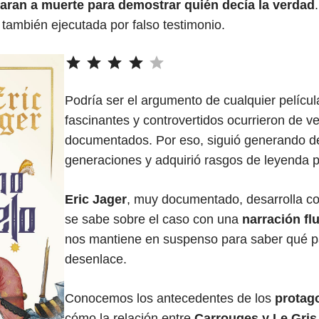
aran a muerte para demostrar quién decía la verdad
 también ejecutada por falso testimonio.
⭐
⭐
⭐
⭐
Puntuación: 4 de 5.
Podría ser el argumento de cualquier pelícu
fascinantes y controvertidos ocurrieron de v
documentados. Por eso, siguió generando 
generaciones y adquirió rasgos de leyenda p
Eric Jager
, muy documentado, desarrolla con
se sabe sobre el caso con una
narración fl
nos mantiene en suspenso para saber qué pa
desenlace.
Conocemos los antecedentes de los
protago
cómo la relación entre
Carrouges y Le Gris