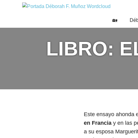
Saltar
DÉBO
al
Escritora
🌟
contenido
F.
🏡
Déb
Libros,
MUÑO
cultura,
viajes
LIBRO: E
y
más
Este ensayo ahonda e
en Francia
y en las p
a su esposa Marguerit