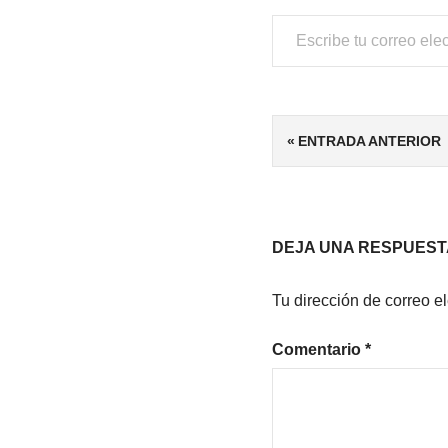
Escribe tu correo electrónico…
ETIQUETAS
Navegación
ENTRADA ANTERIOR
4/5
de
ENSAYO
HISTÓRICO
entradas
DEJA UNA RESPUEST
Tu dirección de correo e
Comentario
*