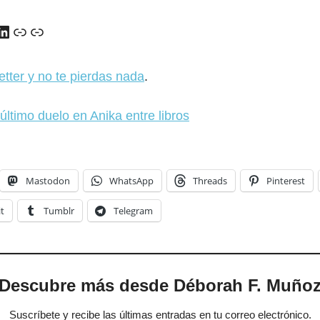
y
ads
uTube
LinkedIn
Enlace
Enlace
etter y no te pierdas nada
.
último duelo en Anika entre libros
Mastodon
WhatsApp
Threads
Pinterest
t
Tumblr
Telegram
Descubre más desde Déborah F. Muño
Suscríbete y recibe las últimas entradas en tu correo electrónico.