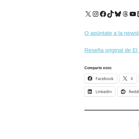
X
Instagram
Facebook
TikTok
Bluesk
Thre
Yo
O apúntate a la newsl
Reseña original de El 
Comparte esto:
Facebook
X
LinkedIn
Reddi