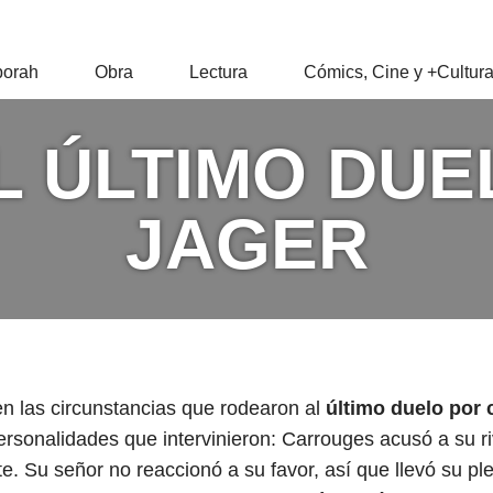
RAH
orah
Obra
Lectura
Cómics, Cine y +Cultur
Z
L ÚLTIMO DUE
JAGER
n las circunstancias que rodearon al
último duelo por
ersonalidades que intervinieron: Carrouges acusó a su riv
e. Su señor no reaccionó a su favor, así que llevó su pl