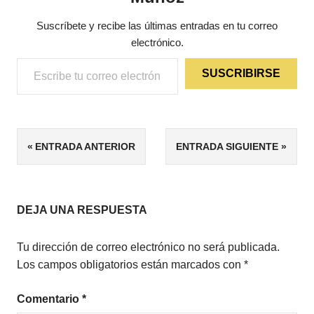
Suscríbete y recibe las últimas entradas en tu correo
electrónico.
Escribe tu correo electrónico…
SUSCRIBIRSE
ETIQUETAS
Navegación
ENTRADA ANTERIOR
ENTRADA SIGUIENTE
5/5
de
CIENCIA
FICCIÓN
entradas
ESCRITORES
DEJA UNA RESPUESTA
DE HABLA
HISPANA
Tu dirección de correo electrónico no será publicada.
Los campos obligatorios están marcados con
*
Comentario
*