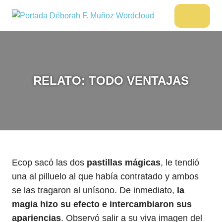
Saltar
al
DÉBORAH
Menu
Escritora
contenido
🌟
F.
Libros,
MUÑOZ
cultura,
viajes
RELATO: TODO VENTAJAS
y
más
Ecop sacó las dos
pastillas mágicas
, le tendió
una al pilluelo al que había contratado y ambos
se las tragaron al unísono. De inmediato,
la
magia hizo su efecto e intercambiaron sus
apariencias
. Observó salir a su viva imagen del