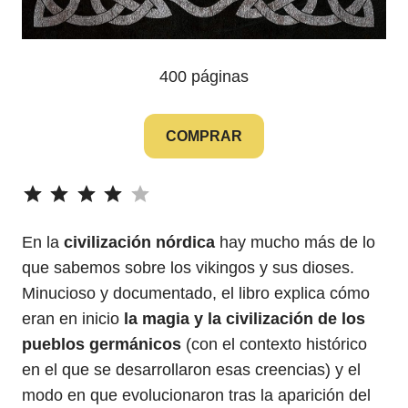
400 páginas
COMPRAR
⭐
⭐
⭐
⭐
Puntuación: 4 de 5.
En la
civilización nórdica
hay mucho más de lo
que sabemos sobre los vikingos y sus dioses.
Minucioso y documentado, el libro explica cómo
eran en inicio
la magia y la civilización de los
pueblos germánicos
(con el contexto histórico
en el que se desarrollaron esas creencias) y el
modo en que evolucionaron tras la aparición del