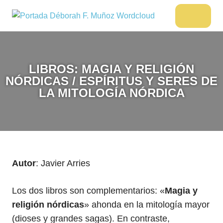
Saltar
al
DÉBORAH
Menu
Escritora
contenido
🌟
F.
Libros,
MUÑOZ
cultura,
LIBROS: MAGIA Y RELIGIÓN
viajes
NÓRDICAS / ESPÍRITUS Y SERES DE
y
LA MITOLOGÍA NÓRDICA
más
Autor
: Javier Arries
Los dos libros son complementarios: «
Magia y
religión nórdicas
» ahonda en la mitología mayor
(dioses y grandes sagas). En contraste,