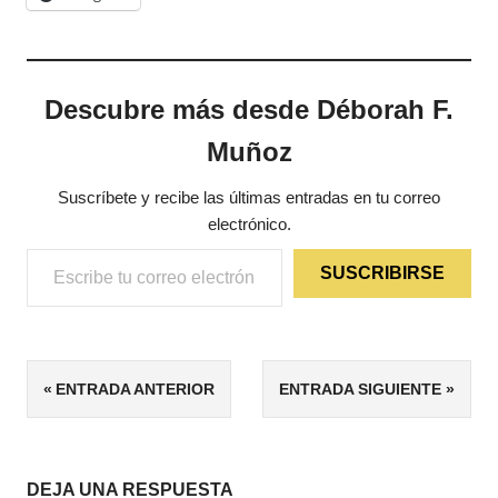
Descubre más desde Déborah F.
Muñoz
Suscríbete y recibe las últimas entradas en tu correo
electrónico.
Escribe tu correo electrónico…
SUSCRIBIRSE
ETIQUETAS
Navegación
ENTRADA ANTERIOR
ENTRADA SIGUIENTE
4/5
de
ENSAYO
MAGIA
entradas
DEJA UNA RESPUESTA