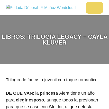
Saltar
al
DÉBORAH
Menu
Escritora
contenido
🌟
F.
Libros,
MUÑOZ
cultura,
viajes
LIBROS: TRILOGÍA LEGACY – CAYLA
y
KLUVER
más
Trilogía de fantasía juvenil con toque romántico
DE QUÉ VAN
: la
princesa
Alera tiene un año
para
elegir esposo
, aunque todos la presionan
para que se case con Steldor, al que detesta.