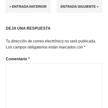
Navegación
ENTRADA ANTERIOR
ENTRADA SIGUIENTE
FANTASÍA
de
PELÍCULAS
FAMILIARES
entradas
VIDEOJUEGOS
DEJA UNA RESPUESTA
Tu dirección de correo electrónico no será publicada.
Los campos obligatorios están marcados con
*
Comentario
*