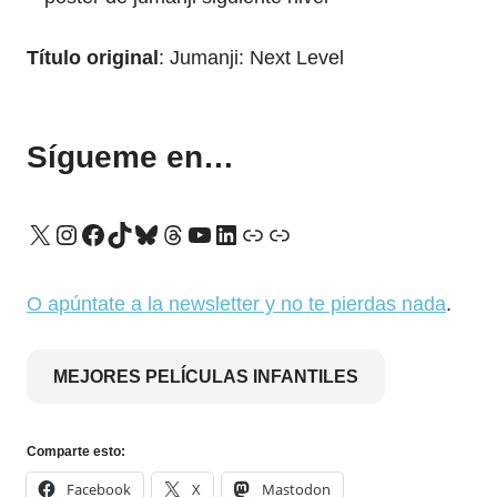
Título original
: Jumanji: Next Level
Sígueme en…
X
Instagram
Facebook
TikTok
Bluesky
Threads
YouTube
LinkedIn
Enlace
Enlace
O apúntate a la newsletter y no te pierdas nada
.
MEJORES PELÍCULAS INFANTILES
Comparte esto:
Facebook
X
Mastodon