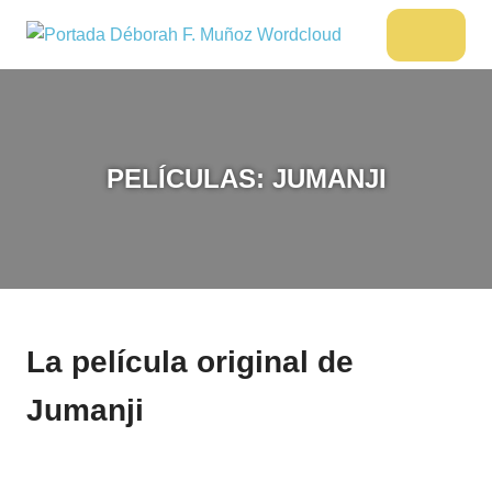
Saltar
al
DÉBORAH
Menu
Escritora
contenido
🌟
F.
Libros,
MUÑOZ
cultura,
viajes
PELÍCULAS: JUMANJI
y
más
La película original de
Jumanji