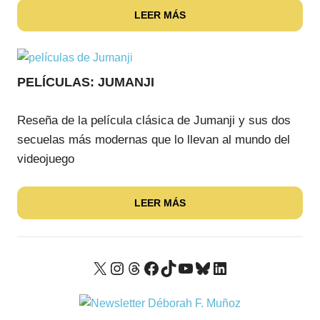
LEER MÁS
PELÍCULAS: JUMANJI
Reseña de la película clásica de Jumanji y sus dos
secuelas más modernas que lo llevan al mundo del
videojuego
LEER MÁS
X
Instagram
Threads
Facebook
TikTok
YouTube
Bluesky
LinkedIn