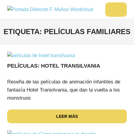
Saltar
al
DÉBORAH
Menu
Escritora
contenido
🌟
F.
Libros,
ETIQUETA:
PELÍCULAS FAMILIARES
MUÑOZ
cultura,
viajes
y
más
PELÍCULAS: HOTEL TRANSILVANIA
Reseña de las películas de animación infantiles de
fantasía Hotel Transilvania, que dan la vuelta a los
monstruos
LEER MÁS