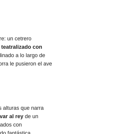
e: un cetrero
 teatralizado con
inado a lo largo de
rra le pusieron el ave
s alturas que narra
ar al rey
de un
zados con
do fantástica.