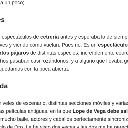
a un poco).
es
s espectáculos de
cetrería
antes y esperaba lo de siempr
aves y viendo cómo vuelan. Pues no. Es un
espectáculo
ntos pájaros
de distintas especies, increíblemente coord
hos pasaban casi rozándonos, y a alguno que llevaba go
quedamos con la boca abierta.
ada
iveles de escenario, distintas secciones móviles y varia
as películas antiguas, en la que
Lope de Vega debe salv
 mucho baile, actores y caballos perfectamente sincroni
glo de Oro. La he visto dos veces y las dos me ha pareci