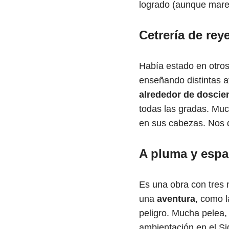
logrado (aunque mare
Cetrería de rey
Había estado en otro
enseñando distintas 
alrededor de doscie
todas las gradas. Muc
en sus cabezas. Nos 
A pluma y esp
Es una obra con tres n
una
aventura
, como l
peligro. Mucha pelea,
ambientación en el Si