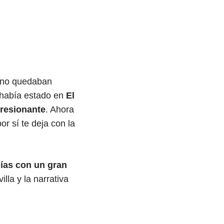
a no quedaban
 había estado en
El
presionante
. Ahora
or sí te deja con la
días con un gran
lla y la narrativa