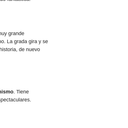
 muy grande
o. La grada gira y se
historia, de nuevo
anismo
. Tiene
spectaculares.