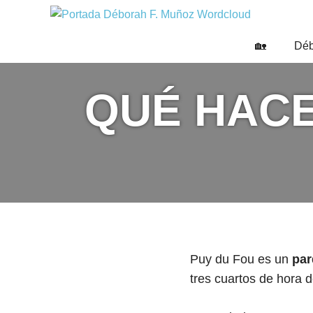
Saltar
DÉBO
al
Escritora
🌟
contenido
F.
🏡
Déb
Libros,
MUÑO
cultura,
viajes
QUÉ HACE
y
más
Puy du Fou es un
par
tres cuartos de hora 