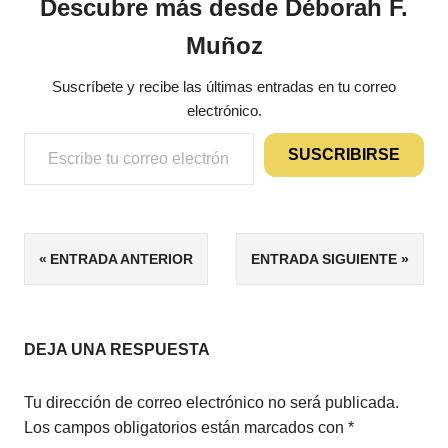
Descubre más desde Déborah F.
Muñoz
Suscríbete y recibe las últimas entradas en tu correo
electrónico.
Escribe tu correo electrónico…
SUSCRIBIRSE
ETIQUETAS
Navegación
ENTRADA ANTERIOR
ENTRADA SIGUIENTE
DETECTIVES
de
SUSPENSE
entradas
DEJA UNA RESPUESTA
Tu dirección de correo electrónico no será publicada.
Los campos obligatorios están marcados con
*