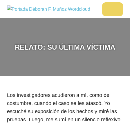
Saltar
al
DÉBORAH
Menu
Escritora
contenido
🌟
F.
Libros,
MUÑOZ
cultura,
viajes
RELATO: SU ÚLTIMA VÍCTIMA
y
más
Los investigadores acudieron a mí, como de
costumbre, cuando el caso se les atascó. Yo
escuché su exposición de los hechos y miré las
pruebas. Luego, me sumí en un silencio reflexivo.