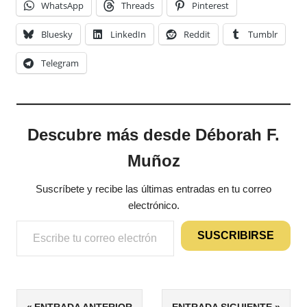
WhatsApp
Threads
Pinterest
Bluesky
LinkedIn
Reddit
Tumblr
Telegram
Descubre más desde Déborah F.
Muñoz
Suscríbete y recibe las últimas entradas en tu correo
electrónico.
Escribe tu correo electrónico…
SUSCRIBIRSE
ETIQUETAS
Navegación
ENTRADA ANTERIOR
ENTRADA SIGUIENTE