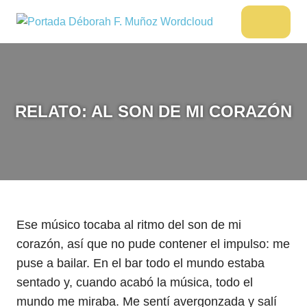
Saltar
al
DÉBORAH
Menu
Escritora
contenido
🌟
F.
Libros,
MUÑOZ
cultura,
viajes
RELATO: AL SON DE MI CORAZÓN
y
más
Ese músico tocaba al ritmo del son de mi
corazón, así que no pude contener el impulso: me
puse a bailar. En el bar todo el mundo estaba
sentado y, cuando acabó la música, todo el
mundo me miraba. Me sentí avergonzada y salí