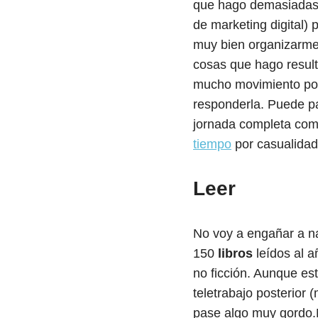
que hago demasiadas 
de marketing digital) 
muy bien organizarme
cosas que hago resulta
mucho movimiento por 
responderla. Puede p
jornada completa como
tiempo
por casualidad
Leer
No voy a engañar a n
150
libros
leídos al a
no ficción. Aunque e
teletrabajo posterior
pase algo muy gordo.