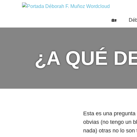
Saltar
DÉBO
al
Escritora
🌟
contenido
F.
🏡
Déb
Libros,
MUÑO
cultura,
viajes
y
¿A QUÉ D
más
Esta es una pregunta
obvias (no tengo un b
nada) otras no lo son