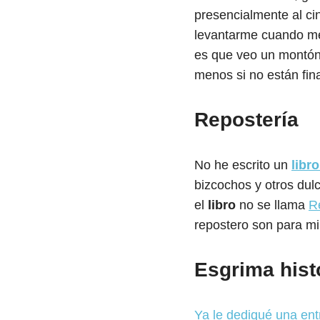
presencialmente al ci
levantarme cuando me 
es que veo un montón.
menos si no están fin
Repostería
No he escrito un
libr
bizcochos y otros dul
el
libro
no se llama
R
repostero son para min
Esgrima hist
Ya le dediqué una ent