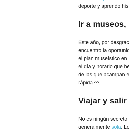
deporte y aprendo his
Ir a museos,
Este año, por desgra
encuentro la oportuni
el plan museístico en 
el día y horario que h
de las que acampan e
rápida ^^.
Viajar y sali
No es ningún secreto
generalmente
sola
. L