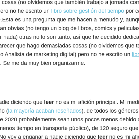
cosas (no olvidemos que también trabajo a jornada com
pero no he escrito un
libro sobre gestión del tiempo
por c
.Esta es una pregunta que me hacen a menudo y, aunqu
n obvias (no tengo un blog de libros, cómics y películas
nada) otras no lo son tanto, así que he decidido dedica
arecer que hago demasiadas cosas (no olvidemos que t
 Analista de marketing digital) pero no he escrito un
lib
. Se me da muy bien organizarme.
adie diciendo que
leer
no es mi afición principal. Mi med
ño (
la mayoría acaban reseñados
), de todos los géneros 
ste 2020 probablemente sean unos pocos menos debido al
 (menos tiempo en transporte público), de 120 seguro que
No voy a engañar a nadie diciendo que
leer
no es mi afic