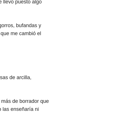
 llevo puesto algo
gorros, bufandas y
a que me cambió el
as de arcilla,
ro más de borrador que
 las enseñaría ni