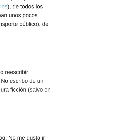
dos
), de todos los
sean unos pocos
nsporte público), de
o reescribir
. No escribo de un
ura ficción (salvo en
og. No me gusta ir