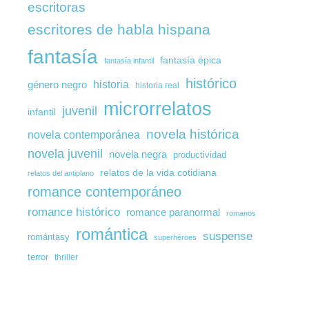
escritoras
escritores de habla hispana
fantasía
fantasía épica
fantasía infantil
histórico
género negro
historia
historia real
microrrelatos
juvenil
infantil
novela histórica
novela contemporánea
novela juvenil
novela negra
productividad
relatos de la vida cotidiana
relatos del antiplano
romance contemporáneo
romance histórico
romance paranormal
romanos
romántica
suspense
romántasy
superhéroes
terror
thriller