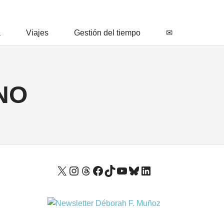
a
Viajes
Gestión del tiempo
✉
NO
X
Instagram
Threads
Facebook
TikTok
YouTube
Bluesky
LinkedIn