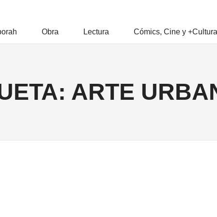
RAH
orah
Obra
Lectura
Cómics, Cine y +Cultur
Z
UETA:
ARTE URBA