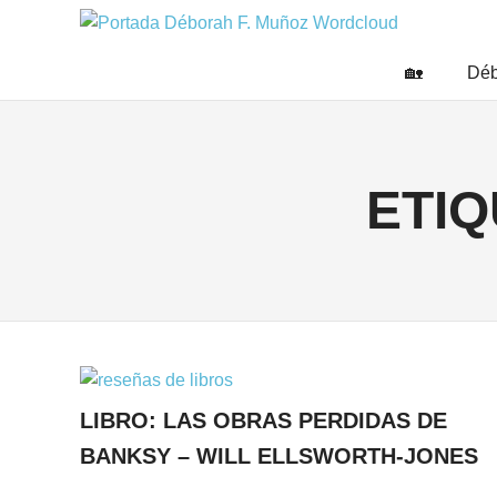
Saltar
DÉBO
al
Escritora
🌟
contenido
F.
🏡
Déb
Libros,
MUÑO
cultura,
viajes
y
más
ETIQ
LIBRO: LAS OBRAS PERDIDAS DE
BANKSY – WILL ELLSWORTH-JONES