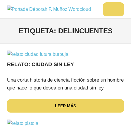
Saltar
al
DÉBORAH
Menu
Escritora
contenido
🌟
F.
Libros,
ETIQUETA:
DELINCUENTES
MUÑOZ
cultura,
viajes
y
más
RELATO: CIUDAD SIN LEY
Una corta historia de ciencia ficción sobre un hombre
que hace lo que desea en una ciudad sin ley
LEER MÁS