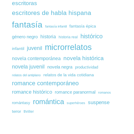
escritoras
escritores de habla hispana
fantasía
fantasía épica
fantasía infantil
histórico
género negro
historia
historia real
microrrelatos
juvenil
infantil
novela histórica
novela contemporánea
novela juvenil
novela negra
productividad
relatos de la vida cotidiana
relatos del antiplano
romance contemporáneo
romance histórico
romance paranormal
romanos
romántica
suspense
romántasy
superhéroes
terror
thriller