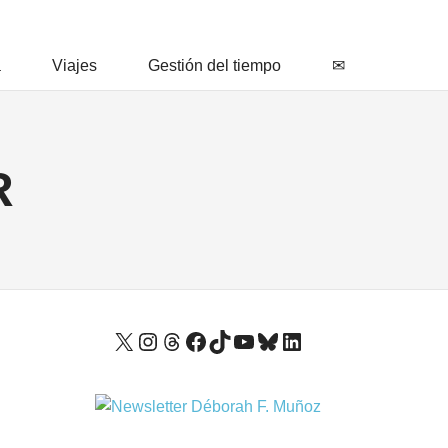
a
Viajes
Gestión del tiempo
✉
R
X
Instagram
Threads
Facebook
TikTok
YouTube
Bluesky
LinkedIn