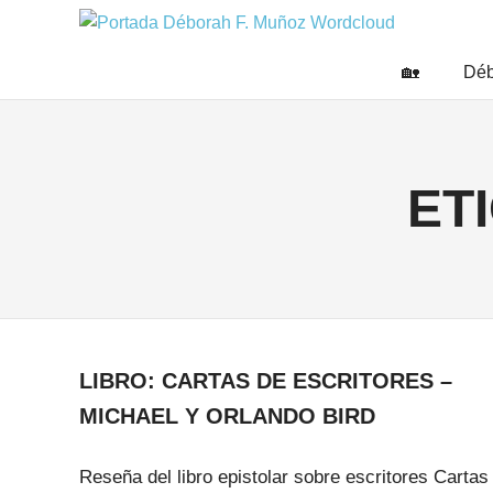
Saltar
DÉBO
al
Escritora
🌟
contenido
F.
🏡
Déb
Libros,
MUÑO
cultura,
viajes
y
más
ET
LIBRO: CARTAS DE ESCRITORES –
MICHAEL Y ORLANDO BIRD
Reseña del libro epistolar sobre escritores Cartas