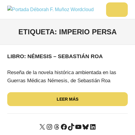
Saltar
al
DÉBORAH
Menu
Escritora
contenido
🌟
F.
Libros,
ETIQUETA:
IMPERIO PERSA
MUÑOZ
cultura,
viajes
y
más
LIBRO: NÉMESIS – SEBASTIÁN ROA
Reseña de la novela histórica ambientada en las
Guerras Médicas Némesis, de Sebastián Roa
LEER MÁS
X
Instagram
Threads
Facebook
TikTok
YouTube
Bluesky
LinkedIn