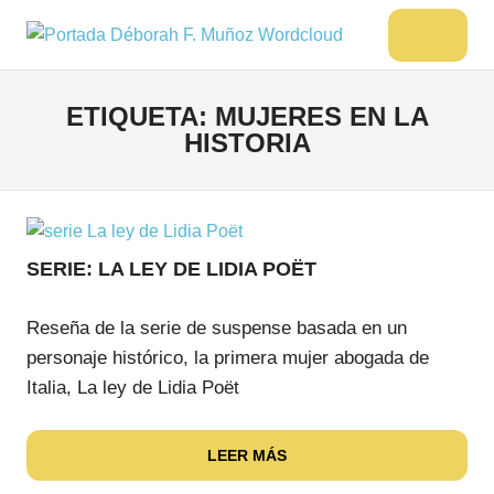
Saltar
al
DÉBORAH
Menu
Escritora
contenido
🌟
F.
Libros,
ETIQUETA:
MUJERES EN LA
MUÑOZ
cultura,
HISTORIA
viajes
y
más
SERIE: LA LEY DE LIDIA POËT
Reseña de la serie de suspense basada en un
personaje histórico, la primera mujer abogada de
Italia, La ley de Lidia Poët
LEER MÁS