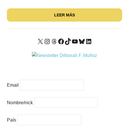
LEER MÁS
X
Instagram
Threads
Facebook
TikTok
YouTube
Bluesky
LinkedIn
Email
Nombre/nick
País