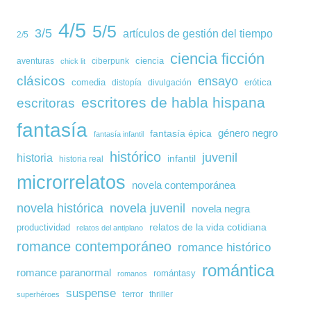
4/5
5/5
3/5
artículos de gestión del tiempo
2/5
ciencia ficción
ciencia
aventuras
ciberpunk
chick lit
clásicos
ensayo
comedia
erótica
distopía
divulgación
escritores de habla hispana
escritoras
fantasía
género negro
fantasía épica
fantasía infantil
histórico
juvenil
historia
infantil
historia real
microrrelatos
novela contemporánea
novela histórica
novela juvenil
novela negra
relatos de la vida cotidiana
productividad
relatos del antiplano
romance contemporáneo
romance histórico
romántica
romance paranormal
romántasy
romanos
suspense
terror
thriller
superhéroes