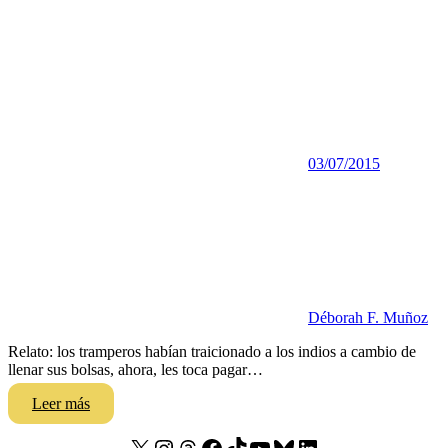
03/07/2015
Déborah F. Muñoz
Relato: los tramperos habían traicionado a los indios a cambio de
llenar sus bolsas, ahora, les toca pagar…
Leer más
X
Instagram
Threads
Facebook
TikTok
YouTube
Bluesky
LinkedIn