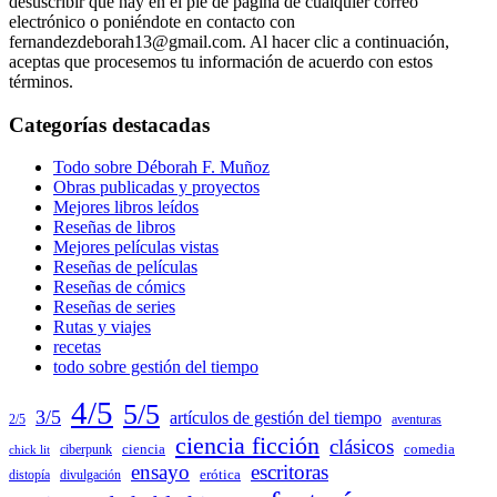
desuscribir que hay en el pie de página de cualquier correo
electrónico o poniéndote en contacto con
fernandezdeborah13@gmail.com. Al hacer clic a continuación,
aceptas que procesemos tu información de acuerdo con estos
términos.
Categorías destacadas
Todo sobre Déborah F. Muñoz
Obras publicadas y proyectos
Mejores libros leídos
Reseñas de libros
Mejores películas vistas
Reseñas de películas
Reseñas de cómics
Reseñas de series
Rutas y viajes
recetas
todo sobre gestión del tiempo
4/5
5/5
3/5
artículos de gestión del tiempo
2/5
aventuras
ciencia ficción
clásicos
comedia
ciencia
chick lit
ciberpunk
ensayo
escritoras
distopía
divulgación
erótica