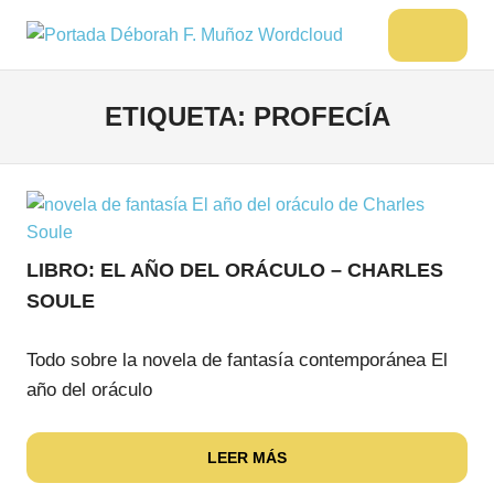
Saltar
al
DÉBORAH
Menu
Escritora
contenido
🌟
F.
Libros,
ETIQUETA:
PROFECÍA
MUÑOZ
cultura,
viajes
y
más
LIBRO: EL AÑO DEL ORÁCULO – CHARLES
SOULE
Todo sobre la novela de fantasía contemporánea El
año del oráculo
LEER MÁS