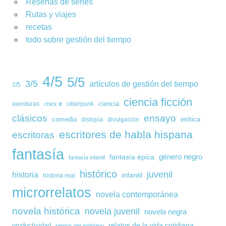
Reseñas de series
Rutas y viajes
recetas
todo sobre gestión del tiempo
4/5
5/5
3/5
artículos de gestión del tiempo
2/5
ciencia ficción
ciencia
aventuras
ciberpunk
chick lit
clásicos
ensayo
comedia
erótica
distopía
divulgación
escritores de habla hispana
escritoras
fantasía
género negro
fantasía épica
fantasía infantil
histórico
juvenil
historia
infantil
historia real
microrrelatos
novela contemporánea
novela histórica
novela juvenil
novela negra
relatos de la vida cotidiana
productividad
relatos del antiplano