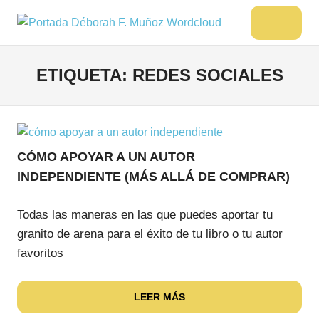
Saltar
al
DÉBORAH
Menu
Escritora
contenido
🌟
F.
Libros,
ETIQUETA:
REDES SOCIALES
MUÑOZ
cultura,
viajes
y
más
CÓMO APOYAR A UN AUTOR
INDEPENDIENTE (MÁS ALLÁ DE COMPRAR)
Todas las maneras en las que puedes aportar tu
granito de arena para el éxito de tu libro o tu autor
favoritos
LEER MÁS