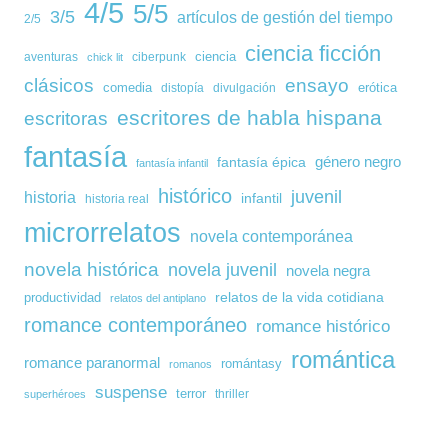
4/5
5/5
3/5
artículos de gestión del tiempo
2/5
ciencia ficción
ciencia
aventuras
ciberpunk
chick lit
clásicos
ensayo
comedia
erótica
distopía
divulgación
escritores de habla hispana
escritoras
fantasía
género negro
fantasía épica
fantasía infantil
histórico
juvenil
historia
infantil
historia real
microrrelatos
novela contemporánea
novela histórica
novela juvenil
novela negra
relatos de la vida cotidiana
productividad
relatos del antiplano
romance contemporáneo
romance histórico
romántica
romance paranormal
romántasy
romanos
suspense
terror
thriller
superhéroes