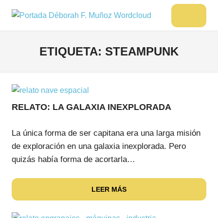
Saltar
al
DÉBORAH
Menu
Escritora
contenido
🌟
F.
Libros,
ETIQUETA:
STEAMPUNK
MUÑOZ
cultura,
viajes
y
más
RELATO: LA GALAXIA INEXPLORADA
La única forma de ser capitana era una larga misión
de exploración en una galaxia inexplorada. Pero
quizás había forma de acortarla…
LEER MÁS