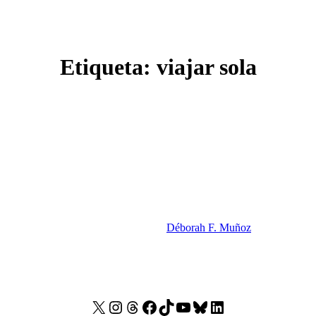
Etiqueta:
viajar sola
Déborah F. Muñoz
X
Instagram
Threads
Facebook
TikTok
YouTube
Bluesky
LinkedIn