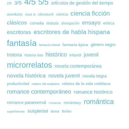
4/5
5/5
3/5
artículos de gestión del tiempo
2/5
ciencia ficción
ciencia
aventuras
ciberpunk
chick lit
clásicos
ensayo
comedia
erótica
distopía
divulgación
escritores de habla hispana
escritoras
fantasía
género negro
fantasía épica
fantasía infantil
histórico
juvenil
historia
infantil
historia real
microrrelatos
novela contemporánea
novela histórica
novela juvenil
novela negra
relatos de la vida cotidiana
productividad
relatos del antiplano
romance contemporáneo
romance histórico
romántica
romance paranormal
romántasy
romanos
suspense
terror
thriller
superhéroes