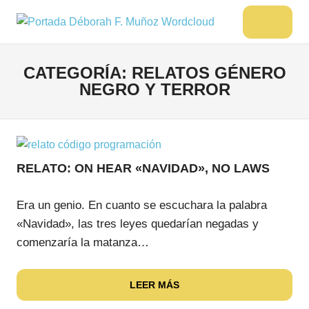
Saltar
al
DÉBORAH
Menu
Escritora
contenido
🌟
F.
Libros,
CATEGORÍA:
RELATOS GÉNERO
MUÑOZ
cultura,
NEGRO Y TERROR
viajes
y
más
RELATO: ON HEAR «NAVIDAD», NO LAWS
Era un genio. En cuanto se escuchara la palabra
«Navidad», las tres leyes quedarían negadas y
comenzaría la matanza…
LEER MÁS